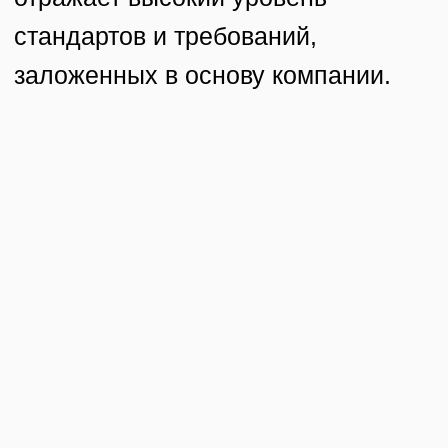
Написать в телеграм
etika_design
Написать на почту
privet@it-etika.ru
Карта сайта
Соц. сети
Соц. сети
Проекты
WhatsApp
Dribbble
О студии
Behance
Pinterest
Услуги
Dprofile
Медиа
Workspace
Контакты
VC