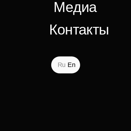
Ru
En
Вернуться
Корпорация
проектирования
жилищного
строительства