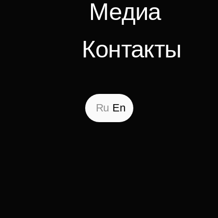
Ru
En
Вернуться
Архитектурное
бюро «F5»