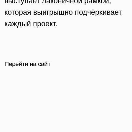
Вы хотите решить
проблему своего
бизнеса?
Напишите нам,
мы позаботимся
об этом
Подать заявку