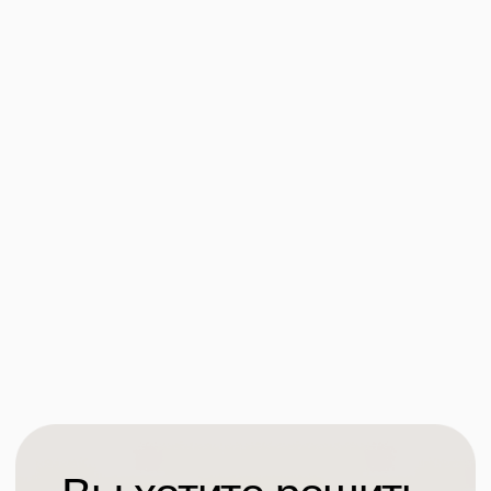
privet@it-etika.ru
Карта сайта
Соц. сети
Соц. сети
Проекты
WhatsApp
Dribbble
О студии
Behance
Pinterest
Услуги
Dprofile
Медиа
Workspace
Контакты
VC
Наверх
Вся информация, представленная на сайте, носит
информационный характер и ни при каких условиях
не является публичной офертой, определяемой
положениями Статьи 437(2) Гражданского кодекса РФ.